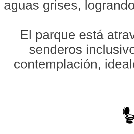
aguas grises, logrand
r
a
El parque está atra
n
senderos inclusiv
t
contemplación, ideal
e
s
y
P