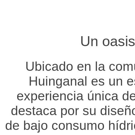
s
,
Un oasis
R
e
Ubicado en la com
Huinganal es un e
s
experiencia única d
t
destaca por su diseñ
a
de bajo consumo hídric
u