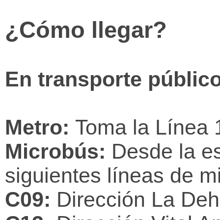
–
¿Cómo llegar?
G
r
En transporte público
a
n
Metro:
Toma la Línea 
S
Microbús:
Desde la e
a
siguientes líneas de m
n
C09:
Dirección La Deh