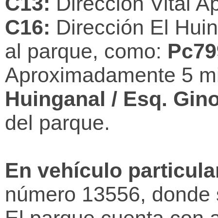
t
C13:
Dirección Vital A
C16:
Dirección El Hui
i
al parque, como:
Pc799
a
Aproximadamente 5 min
g
Huinganal / Esq. Gino
o
del parque.
.
c
En vehículo particula
l
número 13556, donde se
u