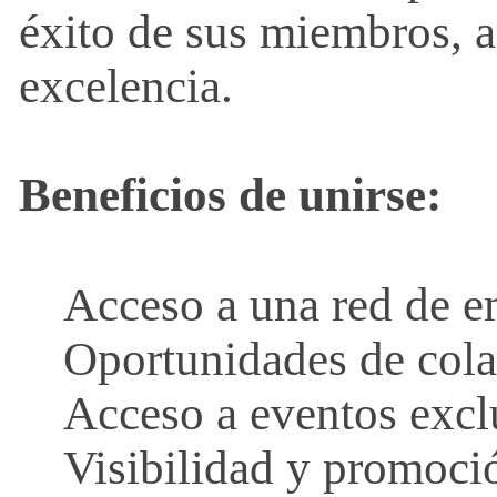
éxito de sus miembros, a 
r
excelencia.
a
n
Beneficios de unirse:
t
e
Acceso a una red de em
s
Oportunidades de cola
Acceso a eventos exclu
y
Visibilidad y promoció
P