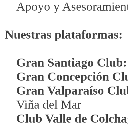
Apoyo y Asesoramiento
a
n
Nuestras plataformas:
o
r
Gran Santiago Club
:
a
Gran Concepción Cl
m
Gran Valparaíso Clu
a
Viña del Mar
Club Valle de Colch
s