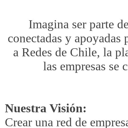
s
Imagina ser parte de
,
conectadas y apoyadas p
R
a Redes de Chile, la p
e
las empresas se 
s
t
Nuestra Visión:
a
Crear una red de empresa
u