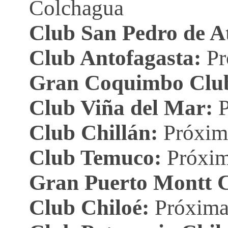
Colchagua
e
Club San Pedro de A
n
Club Antofagasta:
Pr
S
Gran Coquimbo
Clu
a
Club Viña del Mar:
P
n
Club Chillán
:
Próxim
t
Club Temuco:
Próxi
i
Gran Puerto Montt
C
Club Chiloé:
Próxima
a