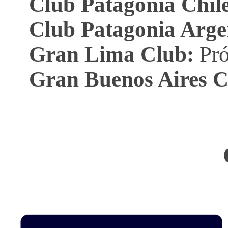
Club Patagonia Chil
g
Club Patagonia Arge
o
Gran Lima Club:
Pr
y
Gran Buenos Aires C
C
h
i
l
e