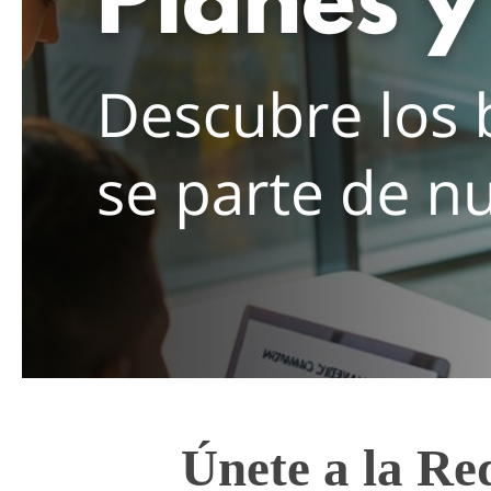
a
s
,
H
o
t
e
l
Únete a la Re
e